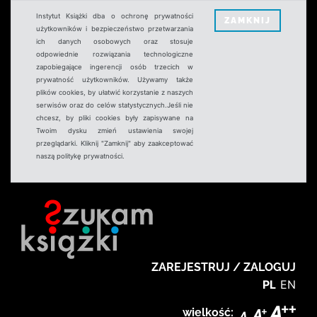
Instytut Książki dba o ochronę prywatności
ZAMKNIJ
użytkowników i bezpieczeństwo przetwarzania
ich danych osobowych oraz stosuje
odpowiednie rozwiązania technologiczne
zapobiegające ingerencji osób trzecich w
prywatność użytkowników. Używamy także
plików cookies, by ułatwić korzystanie z naszych
serwisów oraz do celów statystycznych.Jeśli nie
chcesz, by pliki cookies były zapisywane na
Twoim dysku zmień ustawienia swojej
przeglądarki. Kliknij "Zamknij" aby zaakceptować
naszą politykę prywatności.
ZAREJESTRUJ / ZALOGUJ
PL
EN
wielkość: