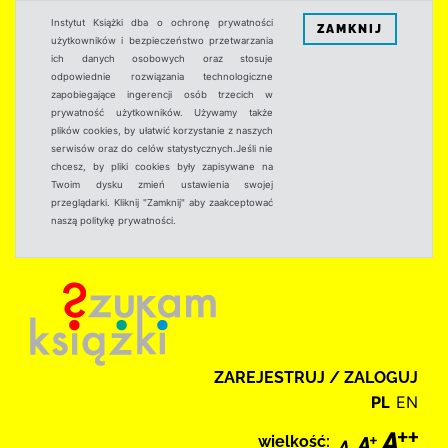
Instytut Książki dba o ochronę prywatności
ZAMKNIJ
użytkowników i bezpieczeństwo przetwarzania
ich danych osobowych oraz stosuje
odpowiednie rozwiązania technologiczne
zapobiegające ingerencji osób trzecich w
prywatność użytkowników. Używamy także
plików cookies, by ułatwić korzystanie z naszych
serwisów oraz do celów statystycznych.Jeśli nie
chcesz, by pliki cookies były zapisywane na
Twoim dysku zmień ustawienia swojej
przeglądarki. Kliknij "Zamknij" aby zaakceptować
naszą politykę prywatności.
ZAREJESTRUJ / ZALOGUJ
PL
EN
wielkość: