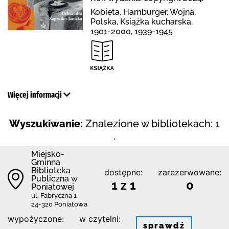
Kobieta, Hamburger, Wojna,
Polska, Książka kucharska,
1901-2000, 1939-1945
Więcej informacji
Wyszukiwanie:
Znalezione w bibliotekach: 1
.
Miejsko-
Gminna
Biblioteka
dostępne:
zarezerwowane:
Publiczna w
1 z 1
0
Poniatowej
ul. Fabryczna 1
24-320 Poniatowa
wypożyczone:
w czytelni:
sprawdź