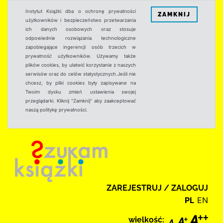
Instytut Książki dba o ochronę prywatności
ZAMKNIJ
użytkowników i bezpieczeństwo przetwarzania
ich danych osobowych oraz stosuje
odpowiednie rozwiązania technologiczne
zapobiegające ingerencji osób trzecich w
prywatność użytkowników. Używamy także
plików cookies, by ułatwić korzystanie z naszych
serwisów oraz do celów statystycznych.Jeśli nie
chcesz, by pliki cookies były zapisywane na
Twoim dysku zmień ustawienia swojej
przeglądarki. Kliknij "Zamknij" aby zaakceptować
naszą politykę prywatności.
ZAREJESTRUJ / ZALOGUJ
PL
EN
wielkość: