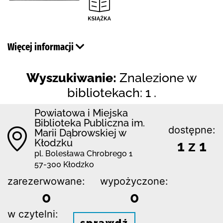
Więcej informacji
Wyszukiwanie:
Znalezione w
bibliotekach: 1 .
Powiatowa i Miejska
Biblioteka Publiczna im.
dostępne:
Marii Dąbrowskiej w
Kłodzku
1 z 1
pl. Bolesława Chrobrego 1
57-300 Kłodzko
zarezerwowane:
wypożyczone:
0
0
w czytelni:
sprawdź