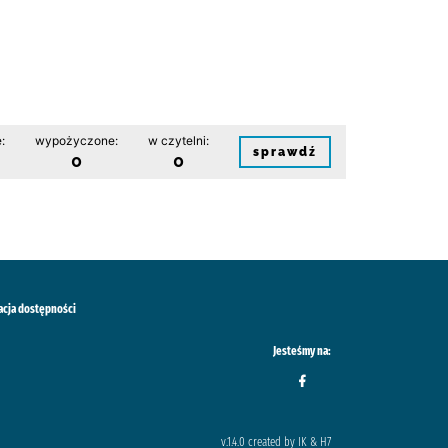
:
wypożyczone:
w czytelni:
sprawdź
0
0
acja dostępności
Jesteśmy na:
v.1.4.0 created by IK & H7