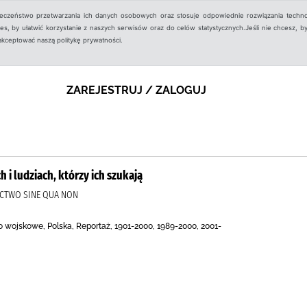
ieczeństwo przetwarzania ich danych osobowych oraz stosuje odpowiednie rozwiązania techno
, by ułatwić korzystanie z naszych serwisów oraz do celów statystycznych.Jeśli nie chcesz, by
aakceptować naszą politykę prywatności.
ZAREJESTRUJ / ZALOGUJ
h i ludziach, którzy ich szukają
ICTWO SINE QUA NON
 wojskowe, Polska, Reportaż, 1901-2000, 1989-2000, 2001-