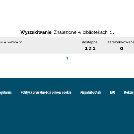
Wyszukiwanie:
Znalezione w bibliotekach: 1 .
cza w Łukowie
dostępne:
zarezerwowane
1 z 1
0
1
egulamin
Polityka prywatności i plików cookie
Mapa bibliotek
FAQ
Deklar