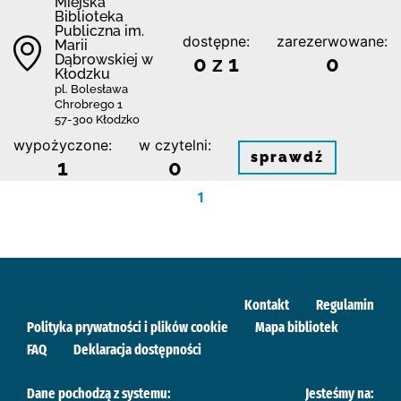
Miejska
Biblioteka
Publiczna im.
dostępne:
zarezerwowane:
Marii
Dąbrowskiej w
0 z 1
0
Kłodzku
pl. Bolesława
Chrobrego 1
57-300 Kłodzko
wypożyczone:
w czytelni:
sprawdź
1
0
1
Kontakt
Regulamin
Polityka prywatności i plików cookie
Mapa bibliotek
FAQ
Deklaracja dostępności
Dane pochodzą z systemu:
Jesteśmy na: