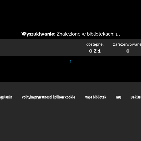
Wyszukiwanie:
Znalezione w bibliotekach: 1 .
dostępne:
zarezerwowane
0 z 1
0
1
egulamin
Polityka prywatności i plików cookie
Mapa bibliotek
FAQ
Deklar