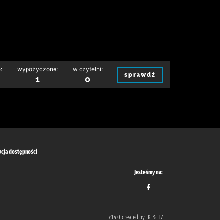
:
wypożyczone:
w czytelni:
sprawdź
1
0
acja dostępności
Jesteśmy na:
v.1.4.0 created by IK & H7