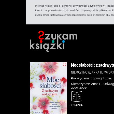
Instytut Książki dba o ochronę prywatności użytkowników i bezp
trzecich w prywatność użytkowników. Używamy także plików cookies
dysku zmień ustawienia swojej przeglądarki. Kliknij "Zamknij" aby z
Moc słabości : z zachwyt
NIEMCZYNOW, ANNA H., WYD
Rok wydania: copyright 2024.
Niemczynow, Anna H., Odwaga, 
2000, 2001-