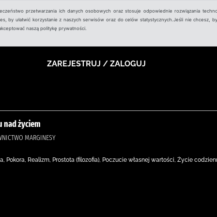
ieczeństwo przetwarzania ich danych osobowych oraz stosuje odpowiednie rozwiązania techno
, by ułatwić korzystanie z naszych serwisów oraz do celów statystycznych.Jeśli nie chcesz, by
aakceptować naszą politykę prywatności.
ZAREJESTRUJ / ZALOGUJ
u nad życiem
AWNICTWO MARGINESY
Pokora, Realizm, Prostota (filozofia), Poczucie własnej wartości, Życie codzienn