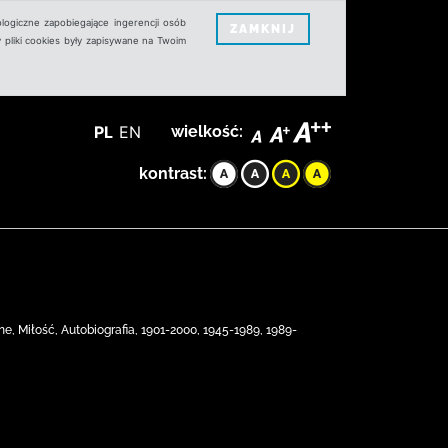
logiczne zapobiegające ingerencji osób
ZAMKNIJ
 pliki cookies były zapisywane na Twoim
PL
EN
wielkość:
kontrast:
e, Miłość, Autobiografia, 1901-2000, 1945-1989, 1989-