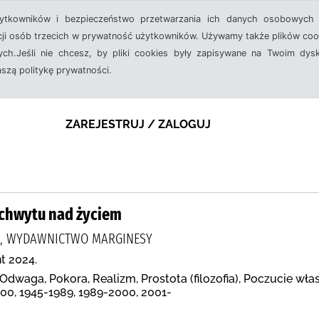
żytkowników i bezpieczeństwo przetwarzania ich danych osobowych 
cji osób trzecich w prywatność użytkowników. Używamy także plików cook
ch.Jeśli nie chcesz, by pliki cookies były zapisywane na Twoim dysk
aszą politykę prywatności.
ZAREJESTRUJ / ZALOGUJ
zachwytu nad życiem
., WYDAWNICTWO MARGINESY
t 2024.
dwaga, Pokora, Realizm, Prostota (filozofia), Poczucie włas
000, 1945-1989, 1989-2000, 2001-