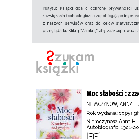
Instytut Książki dba o ochronę prywatności u
rozwiązania technologiczne zapobiegające ingeren
z naszych serwisów oraz do celów statystyczny
przeglądarki. Kliknij "Zamknij" aby zaakceptować n
Moc słabości : z 
NIEMCZYNOW, ANNA H
Rok wydania: copyrigh
Niemczynow, Anna H., O
Autobiografia, 1901-2