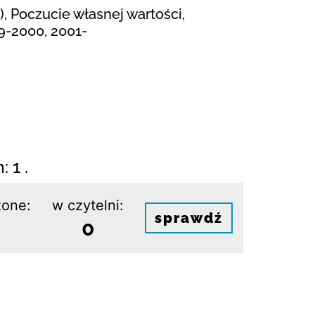
), Poczucie własnej wartości,
89-2000, 2001-
 1 .
one:
w czytelni:
sprawdź
0