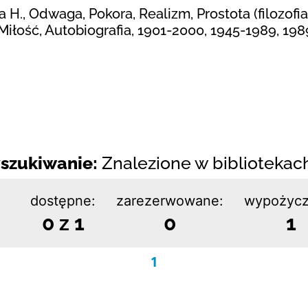
., Odwaga, Pokora, Realizm, Prostota (filozofia
Miłość, Autobiografia, 1901-2000, 1945-1989, 19
szukiwanie:
Znalezione w bibliotekach:
dostępne:
zarezerwowane:
wypożycz
0 z 1
0
1
1