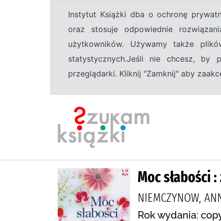
Instytut Książki dba o ochronę prywa
oraz stosuje odpowiednie rozwiązani
użytkowników. Używamy także plikó
statystycznych.Jeśli nie chcesz, by
przeglądarki. Kliknij "Zamknij" aby zaa
Moc słabości :
NIEMCZYNOW, AN
Rok wydania: copy