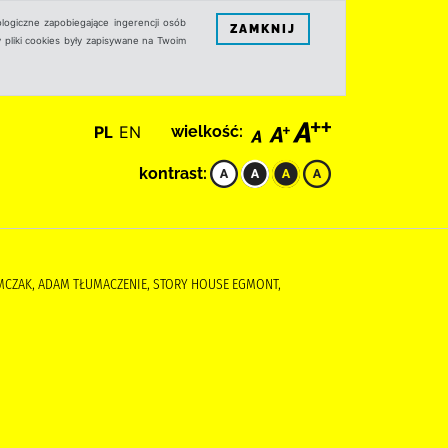
logiczne zapobiegające ingerencji osób
ZAMKNIJ
 pliki cookies były zapisywane na Twoim
PL
EN
wielkość:
kontrast:
 TOMCZAK, ADAM TŁUMACZENIE, STORY HOUSE EGMONT,