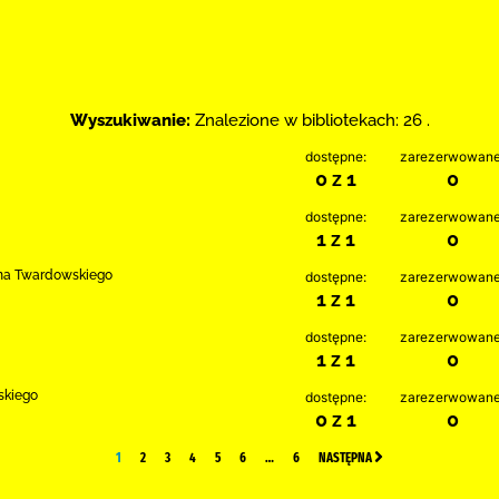
Wyszukiwanie:
Znalezione w bibliotekach: 26 .
dostępne:
zarezerwowane
0 z 1
0
dostępne:
zarezerwowane
1 z 1
0
Jana Twardowskiego
dostępne:
zarezerwowane
1 z 1
0
dostępne:
zarezerwowane
1 z 1
0
ńskiego
dostępne:
zarezerwowane
0 z 1
0
1
2
3
4
5
6
…
6
NASTĘPNA