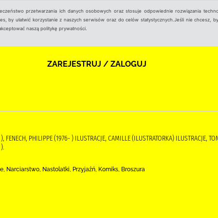
ieczeństwo przetwarzania ich danych osobowych oraz stosuje odpowiednie rozwiązania techno
, by ułatwić korzystanie z naszych serwisów oraz do celów statystycznych.Jeśli nie chcesz, by
aakceptować naszą politykę prywatności.
ZAREJESTRUJ / ZALOGUJ
), FENECH, PHILIPPE (1976- ) ILUSTRACJE, CAMILLE (ILUSTRATORKA) ILUSTRACJE,
).
, Narciarstwo, Nastolatki, Przyjaźń, Komiks, Broszura