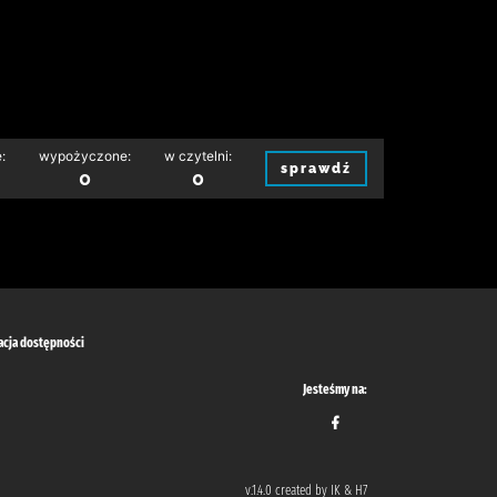
:
wypożyczone:
w czytelni:
sprawdź
0
0
acja dostępności
Jesteśmy na:
v.1.4.0 created by IK & H7