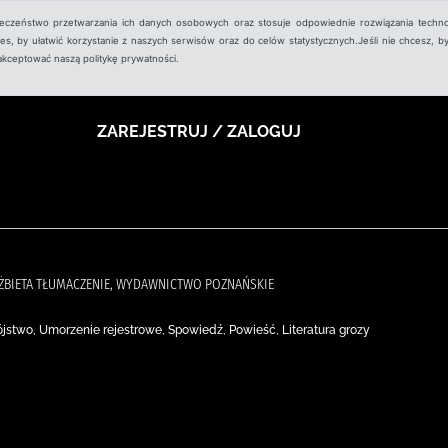
ieczeństwo przetwarzania ich danych osobowych oraz stosuje odpowiednie rozwiązania techno
, by ułatwić korzystanie z naszych serwisów oraz do celów statystycznych.Jeśli nie chcesz, by
aakceptować naszą politykę prywatności.
ZAREJESTRUJ / ZALOGUJ
ELŻBIETA TŁUMACZENIE, WYDAWNICTWO POZNAŃSKIE
stwo, Umorzenie rejestrowe, Spowiedź, Powieść, Literatura grozy