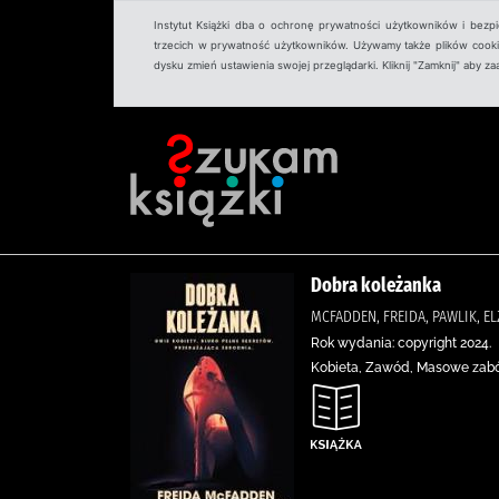
Instytut Książki dba o ochronę prywatności użytkowników i bezp
trzecich w prywatność użytkowników. Używamy także plików cookies
dysku zmień ustawienia swojej przeglądarki. Kliknij "Zamknij" aby z
Dobra koleżanka
MCFADDEN, FREIDA, PAWLIK, 
Rok wydania: copyright 2024.
Kobieta, Zawód, Masowe zabój