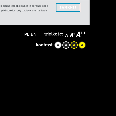
logiczne zapobiegające ingerencji osób
ZAMKNIJ
 pliki cookies były zapisywane na Twoim
PL
EN
wielkość:
kontrast: