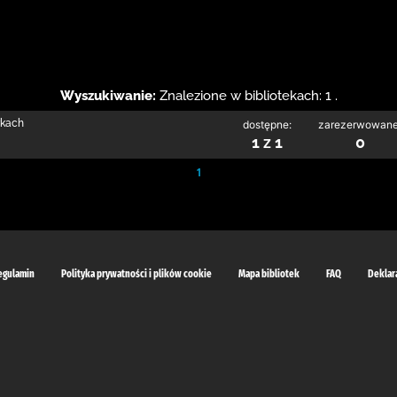
Wyszukiwanie:
Znalezione w bibliotekach: 1 .
rkach
dostępne:
zarezerwowane
1 z 1
0
1
egulamin
Polityka prywatności i plików cookie
Mapa bibliotek
FAQ
Deklar