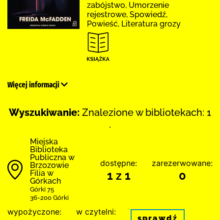
zabójstwo, Umorzenie
rejestrowe, Spowiedź,
Powieść, Literatura grozy
Więcej informacji
Wyszukiwanie:
Znalezione w bibliotekach: 1
.
Miejska
Biblioteka
Publiczna w
dostępne:
zarezerwowane:
Brzozowie
Filia w
1 z 1
0
Górkach
Górki 75
36-200 Górki
wypożyczone:
w czytelni:
sprawdź