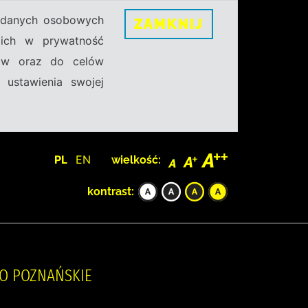
h danych osobowych
ZAMKNIJ
ecich w prywatność
sów oraz do celów
 ustawienia swojej
PL
EN
wielkość:
kontrast:
WO POZNAŃSKIE