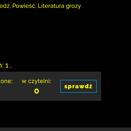
dź, Powieść, Literatura grozy
 1 .
one:
w czytelni:
sprawdź
0