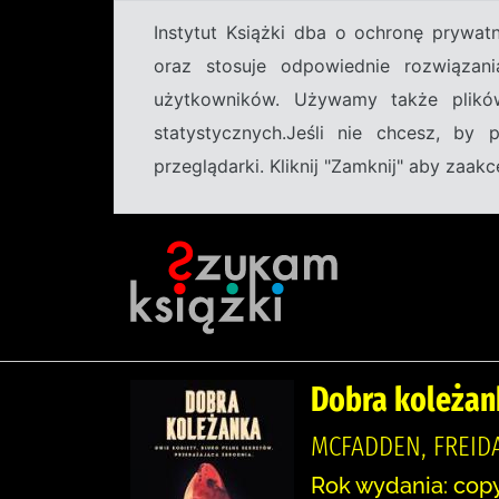
Instytut Książki dba o ochronę prywa
oraz stosuje odpowiednie rozwiązani
użytkowników. Używamy także plikó
statystycznych.Jeśli nie chcesz, by
przeglądarki. Kliknij "Zamknij" aby zaa
Dobra koleżan
MCFADDEN, FREID
Rok wydania: copy