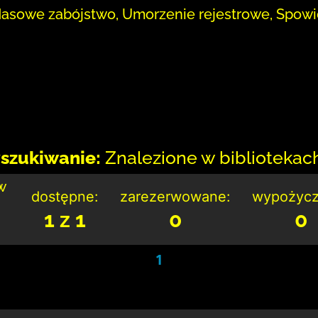
asowe zabójstwo, Umorzenie rejestrowe, Spowie
szukiwanie:
Znalezione w bibliotekach:
w
dostępne:
zarezerwowane:
wypożycz
1 z 1
0
0
1