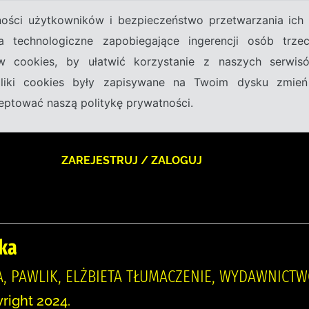
tności użytkowników i bezpieczeństwo przetwarzania ic
a technologiczne zapobiegające ingerencji osób trz
w cookies, by ułatwić korzystanie z naszych serwi
 pliki cookies były zapisywane na Twoim dysku zmień
kceptować naszą politykę prywatności.
ZAREJESTRUJ / ZALOGUJ
ka
A, PAWLIK, ELŻBIETA TŁUMACZENIE, WYDAWNICT
right 2024.