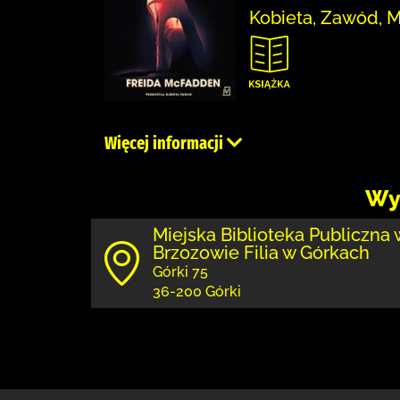
Kobieta, Zawód, M
Więcej informacji
Wy
Miejska Biblioteka Publiczna 
Brzozowie Filia w Górkach
Górki 75
36-200 Górki