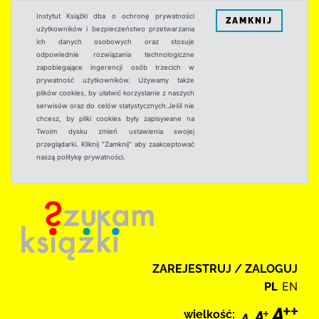
Instytut Książki dba o ochronę prywatności
ZAMKNIJ
użytkowników i bezpieczeństwo przetwarzania
ich danych osobowych oraz stosuje
odpowiednie rozwiązania technologiczne
zapobiegające ingerencji osób trzecich w
prywatność użytkowników. Używamy także
plików cookies, by ułatwić korzystanie z naszych
serwisów oraz do celów statystycznych.Jeśli nie
chcesz, by pliki cookies były zapisywane na
Twoim dysku zmień ustawienia swojej
przeglądarki. Kliknij "Zamknij" aby zaakceptować
naszą politykę prywatności.
ZAREJESTRUJ / ZALOGUJ
PL
EN
wielkość: