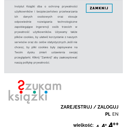
Instytut Książki dba o ochronę prywatności
ZAMKNIJ
użytkowników i bezpieczeństwo przetwarzania
ich danych osobowych oraz stosuje
odpowiednie rozwiązania technologiczne
zapobiegające ingerencji osób trzecich w
prywatność użytkowników. Używamy także
plików cookies, by ułatwić korzystanie z naszych
serwisów oraz do celów statystycznych.Jeśli nie
chcesz, by pliki cookies były zapisywane na
Twoim dysku zmień ustawienia swojej
przeglądarki. Kliknij "Zamknij" aby zaakceptować
naszą politykę prywatności.
ZAREJESTRUJ / ZALOGUJ
PL
EN
wielkość: