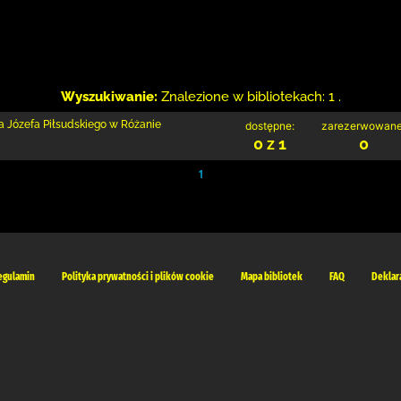
Wyszukiwanie:
Znalezione w bibliotekach: 1 .
a Józefa Piłsudskiego w Różanie
dostępne:
zarezerwowane
0 z 1
0
1
egulamin
Polityka prywatności i plików cookie
Mapa bibliotek
FAQ
Deklar