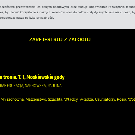
ieczeństwo przetwarzania ich danych osobowych oraz stosuje odpowiednie rozwiązania techno
, by ułatwić korzystanie z naszych serwisów oraz do celów statystycznych.Jeśli nie chcesz, by
aakceptować naszą politykę prywatności.
ZAREJESTRUJ / ZALOGUJ
m tronie. T. 1, Moskiewskie gody
RAF EDUKACJA, SARNOWSKA, PAULINA
niszchówna, Małżeństwo, Szlachta, Władcy, Władza, Uzurpatorzy, Rosja, Wołyń 