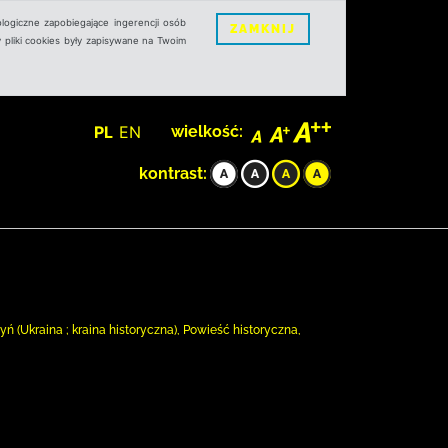
logiczne zapobiegające ingerencji osób
ZAMKNIJ
 pliki cookies były zapisywane na Twoim
PL
EN
wielkość:
kontrast:
(Ukraina ; kraina historyczna), Powieść historyczna,