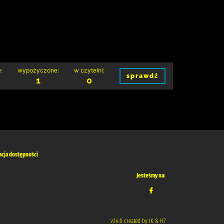
:
wypożyczone:
w czytelni:
sprawdź
1
0
acja dostępności
Jesteśmy na:
v.1.4.0 created by IK & H7