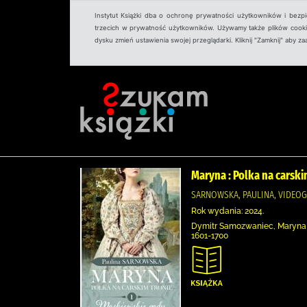
Instytut Książki dba o ochronę prywatności użytkowników i bezp
trzecich w prywatność użytkowników. Używamy także plików cookies
dysku zmień ustawienia swojej przeglądarki. Kliknij "Zamknij" aby z
Maryna : Polka na carski
SARNOWSKA, PAULINA, VIDEOG
Rok wydania: 2024.
Dymitr Samozwaniec, Maryna M
1601-1700