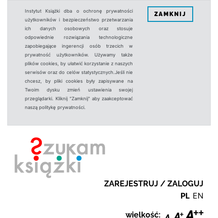
Instytut Książki dba o ochronę prywatności
ZAMKNIJ
użytkowników i bezpieczeństwo przetwarzania
ich danych osobowych oraz stosuje
odpowiednie rozwiązania technologiczne
zapobiegające ingerencji osób trzecich w
prywatność użytkowników. Używamy także
plików cookies, by ułatwić korzystanie z naszych
serwisów oraz do celów statystycznych.Jeśli nie
chcesz, by pliki cookies były zapisywane na
Twoim dysku zmień ustawienia swojej
przeglądarki. Kliknij "Zamknij" aby zaakceptować
naszą politykę prywatności.
ZAREJESTRUJ / ZALOGUJ
PL
EN
wielkość: