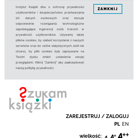
Instytut Książki dba o ochronę prywatności
ZAMKNIJ
użytkowników i bezpieczeństwo przetwarzania
ich danych osobowych oraz stosuje
odpowiednie rozwiązania technologiczne
zapobiegające ingerencji osób trzecich w
prywatność użytkowników. Używamy także
plików cookies, by ułatwić korzystanie z naszych
serwisów oraz do celów statystycznych.Jeśli nie
chcesz, by pliki cookies były zapisywane na
Twoim dysku zmień ustawienia swojej
przeglądarki. Kliknij "Zamknij" aby zaakceptować
naszą politykę prywatności.
ZAREJESTRUJ / ZALOGUJ
PL
EN
wielkość: