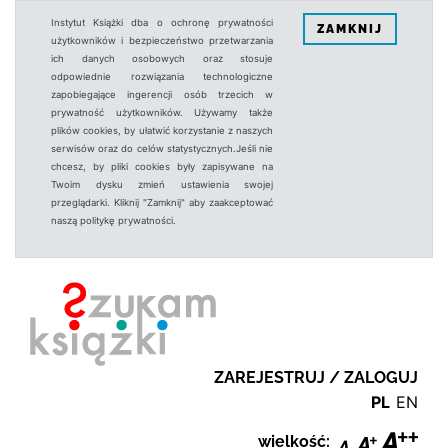
Instytut Książki dba o ochronę prywatności
ZAMKNIJ
użytkowników i bezpieczeństwo przetwarzania
ich danych osobowych oraz stosuje
odpowiednie rozwiązania technologiczne
zapobiegające ingerencji osób trzecich w
prywatność użytkowników. Używamy także
plików cookies, by ułatwić korzystanie z naszych
serwisów oraz do celów statystycznych.Jeśli nie
chcesz, by pliki cookies były zapisywane na
Twoim dysku zmień ustawienia swojej
przeglądarki. Kliknij "Zamknij" aby zaakceptować
naszą politykę prywatności.
ZAREJESTRUJ / ZALOGUJ
PL
EN
wielkość: