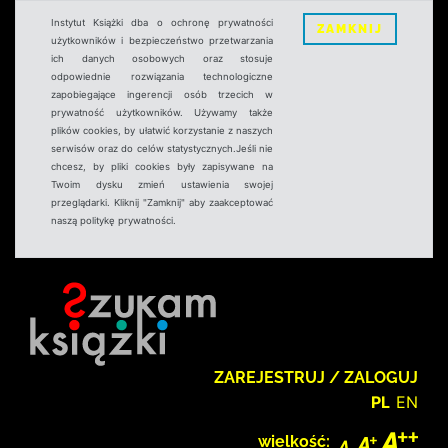
Instytut Książki dba o ochronę prywatności
ZAMKNIJ
użytkowników i bezpieczeństwo przetwarzania
ich danych osobowych oraz stosuje
odpowiednie rozwiązania technologiczne
zapobiegające ingerencji osób trzecich w
prywatność użytkowników. Używamy także
plików cookies, by ułatwić korzystanie z naszych
serwisów oraz do celów statystycznych.Jeśli nie
chcesz, by pliki cookies były zapisywane na
Twoim dysku zmień ustawienia swojej
przeglądarki. Kliknij "Zamknij" aby zaakceptować
naszą politykę prywatności.
ZAREJESTRUJ / ZALOGUJ
PL
EN
wielkość: