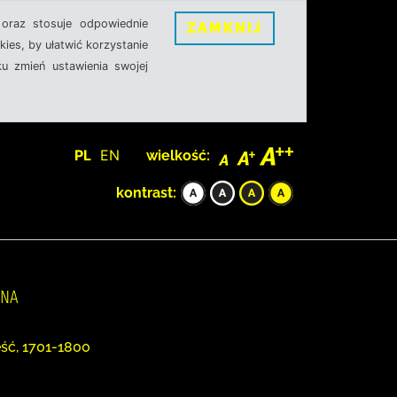
oraz stosuje odpowiednie
ZAMKNIJ
ies, by ułatwić korzystanie
u zmień ustawienia swojej
PL
EN
wielkość:
kontrast:
NNA
eść, 1701-1800