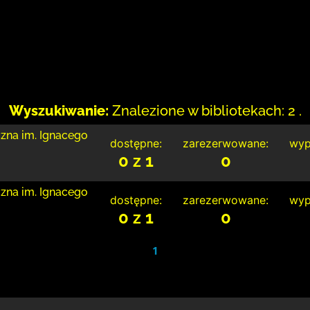
Wyszukiwanie:
Znalezione w bibliotekach: 2 .
czna im. Ignacego
dostępne:
zarezerwowane:
wyp
0 z 1
0
czna im. Ignacego
dostępne:
zarezerwowane:
wyp
0 z 1
0
1