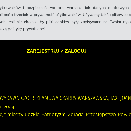
żytkowników i bezpieczeństwo przetwarzania ich danych osobowych 
cji osób trzecich w prywatność użytkowników. Używamy także plików cook
ch.Jeśli nie chcesz, by pliki cookies były zapisywane na Twoim dysk
aszą politykę prywatności.
ZAREJESTRUJ / ZALOGUJ
A WYDAWNICZO-REKLAMOWA SKARPA WARSZAWSKA, JAX, JOA
t 2024.
acje międzyludzkie, Patriotyzm, Zdrada, Przestępstwo, Powi