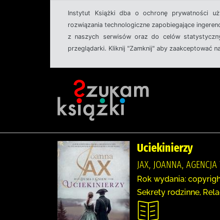
Instytut Książki dba o ochronę prywatności u
rozwiązania technologiczne zapobiegające ingeren
z naszych serwisów oraz do celów statystyczny
przeglądarki. Kliknij "Zamknij" aby zaakceptować n
Uciekinierzy
JAX, JOANNA, AGENCJ
Rok wydania: copyrigh
Sekrety rodzinne, Rel