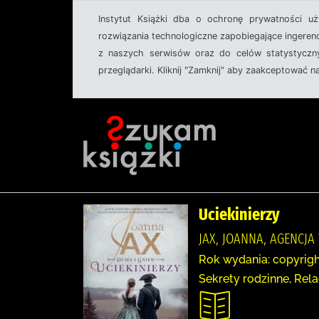
Instytut Książki dba o ochronę prywatności u
rozwiązania technologiczne zapobiegające ingeren
z naszych serwisów oraz do celów statystyczny
przeglądarki. Kliknij "Zamknij" aby zaakceptować n
Uciekinierzy
JAX, JOANNA, AGENCJ
Rok wydania: copyrigh
Sekrety rodzinne, Rel