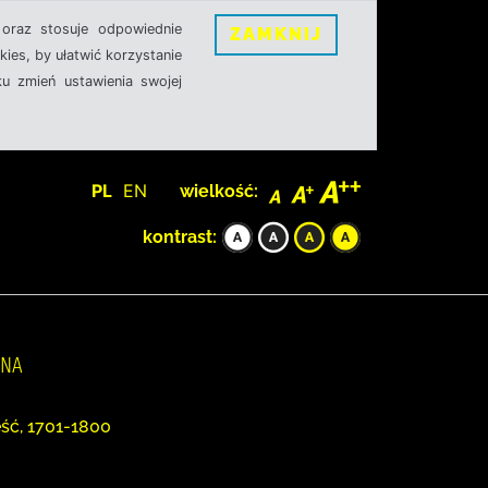
oraz stosuje odpowiednie
ZAMKNIJ
ies, by ułatwić korzystanie
u zmień ustawienia swojej
PL
EN
wielkość:
kontrast:
NNA
eść, 1701-1800