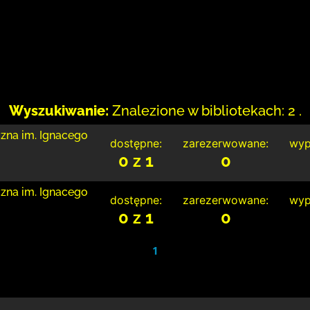
Wyszukiwanie:
Znalezione w bibliotekach: 2 .
czna im. Ignacego
dostępne:
zarezerwowane:
wyp
0 z 1
0
czna im. Ignacego
dostępne:
zarezerwowane:
wyp
0 z 1
0
1