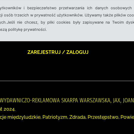
żytkowników i bezpieczeństwo przetwarzania ich danych osobowych 
cji osób trzecich w prywatność użytkowników. Używamy także plików cook
ch.Jeśli nie chcesz, by pliki cookies były zapisywane na Twoim dysk
aszą politykę prywatności.
ZAREJESTRUJ / ZALOGUJ
A WYDAWNICZO-REKLAMOWA SKARPA WARSZAWSKA, JAX, JOA
t 2024.
acje międzyludzkie, Patriotyzm, Zdrada, Przestępstwo, Powi