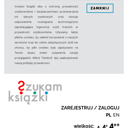
Instytut Książki dba o ochronę prywatności
ZAMKNIJ
użytkowników i bezpieczeństwo przetwarzania
ich danych osobowych oraz stosuje
odpowiednie rozwiązania technologiczne
zapobiegające ingerencji osób trzecich w
prywatność użytkowników. Używamy także
plików cookies, by ułatwić korzystanie z naszych
serwisów oraz do celów statystycznych.Jeśli nie
chcesz, by pliki cookies były zapisywane na
Twoim dysku zmień ustawienia swojej
przeglądarki. Kliknij "Zamknij" aby zaakceptować
naszą politykę prywatności.
ZAREJESTRUJ / ZALOGUJ
PL
EN
wielkość: