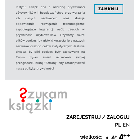
Instytut Książki dba o ochronę prywatności
ZAMKNIJ
użytkowników i bezpieczeństwo przetwarzania
ich danych osobowych oraz stosuje
odpowiednie rozwiązania technologiczne
zapobiegające ingerencji osób trzecich w
prywatność użytkowników. Używamy także
plików cookies, by ułatwić korzystanie z naszych
serwisów oraz do celów statystycznych.Jeśli nie
chcesz, by pliki cookies były zapisywane na
Twoim dysku zmień ustawienia swojej
przeglądarki. Kliknij "Zamknij" aby zaakceptować
naszą politykę prywatności.
ZAREJESTRUJ / ZALOGUJ
PL
EN
wielkość: