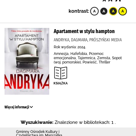
kontrast:
Apartament w stylu hampton
ANDRYKA, DAGMARA, PRÓSZYŃSKI MEDIA
Rok wydania: 2024.
Amnezja, Hafefobia, Przemoc
emocjonalna, Tajemnica, Zemsta, Sopot
(woj. pomorskie), Powieść, Thriller
Więcej informacji
Wyszukiwanie:
Znalezione w bibliotekach: 1 .
Gminny Ośrodek Kultury i
Czytelnictwa im. Marszałka