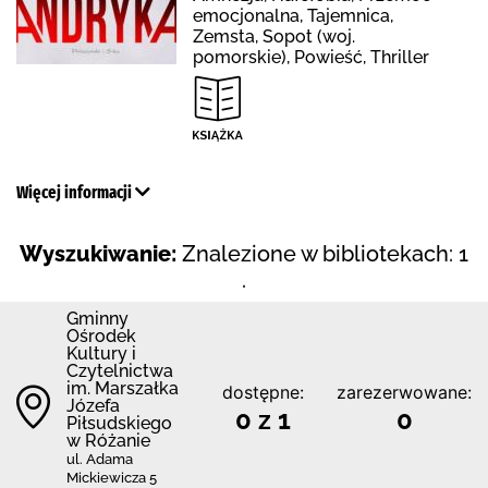
emocjonalna, Tajemnica,
Zemsta, Sopot (woj.
pomorskie), Powieść, Thriller
Więcej informacji
Wyszukiwanie:
Znalezione w bibliotekach: 1
.
Gminny
Ośrodek
Kultury i
Czytelnictwa
im. Marszałka
dostępne:
zarezerwowane:
Józefa
0 z 1
0
Piłsudskiego
w Różanie
ul. Adama
Mickiewicza 5