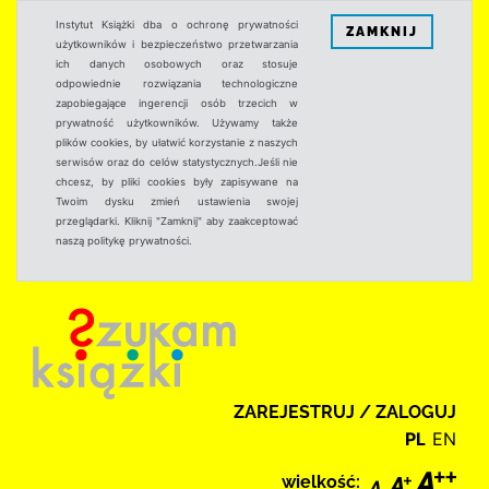
Instytut Książki dba o ochronę prywatności
ZAMKNIJ
użytkowników i bezpieczeństwo przetwarzania
ich danych osobowych oraz stosuje
odpowiednie rozwiązania technologiczne
zapobiegające ingerencji osób trzecich w
prywatność użytkowników. Używamy także
plików cookies, by ułatwić korzystanie z naszych
serwisów oraz do celów statystycznych.Jeśli nie
chcesz, by pliki cookies były zapisywane na
Twoim dysku zmień ustawienia swojej
przeglądarki. Kliknij "Zamknij" aby zaakceptować
naszą politykę prywatności.
ZAREJESTRUJ / ZALOGUJ
PL
EN
wielkość: