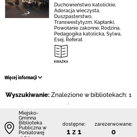
Duchowieństwo katolickie,
Adoracja wieczysta,
Duszpasterstwo,
Transwestytyzm, Kapłanki,
Powołanie zakonne, Rodzina,
Pedagogika katolicka, Sylwa,
Esej, Referat
Więcej informacji
Wyszukiwanie:
Znalezione w bibliotekach: 1
.
Miejsko-
Gminna
Biblioteka
dostępne:
zarezerwowane:
Publiczna w
1 z 1
0
Poniatowej