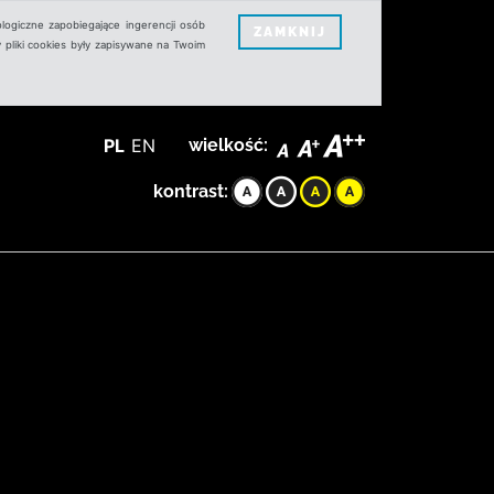
logiczne zapobiegające ingerencji osób
ZAMKNIJ
 pliki cookies były zapisywane na Twoim
PL
EN
wielkość:
kontrast: