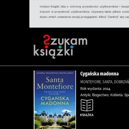
Instytut Książki dba o ochronę prywatności użytkowników i bezp
trzecich w prywatność użytkowników. Używamy także plików cookies
dysku zmień ustawienia swojej przeglądarki. Kliknij "Zamknij" aby z
Cygańska madonna
MONTEFIORE, SANTA, DOBRZA
Rok wydania: 2024.
Antyki, Bogactwo, Kobieta, S