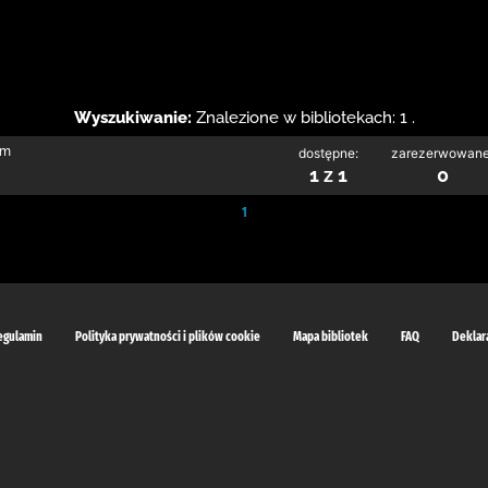
Wyszukiwanie:
Znalezione w bibliotekach: 1 .
im
dostępne:
zarezerwowane
1 z 1
0
1
egulamin
Polityka prywatności i plików cookie
Mapa bibliotek
FAQ
Deklar