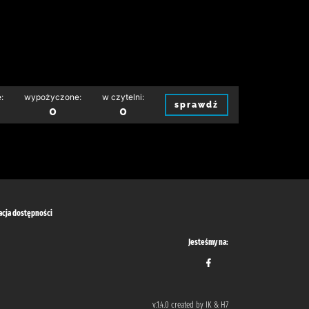
:
wypożyczone:
w czytelni:
sprawdź
0
0
acja dostępności
Jesteśmy na:
v.1.4.0 created by IK & H7