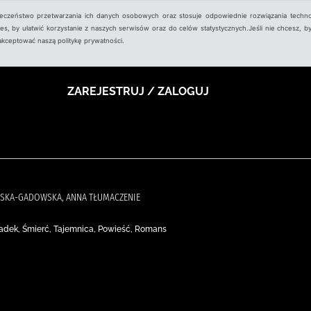
ieczeństwo przetwarzania ich danych osobowych oraz stosuje odpowiednie rozwiązania techno
, by ułatwić korzystanie z naszych serwisów oraz do celów statystycznych.Jeśli nie chcesz, by
aakceptować naszą politykę prywatności.
ZAREJESTRUJ / ZALOGUJ
ŃSKA-GADOWSKA, ANNA TŁUMACZENIE
padek, Śmierć, Tajemnica, Powieść, Romans