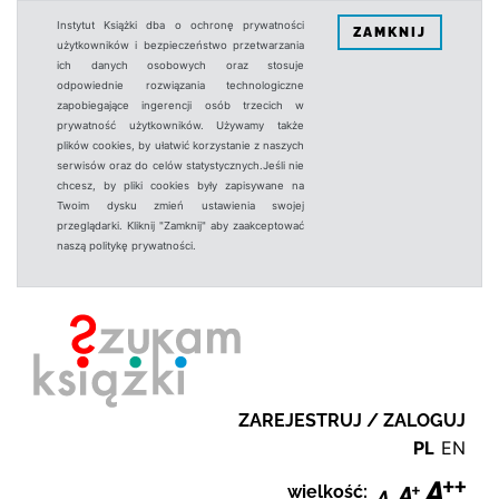
Instytut Książki dba o ochronę prywatności
ZAMKNIJ
użytkowników i bezpieczeństwo przetwarzania
ich danych osobowych oraz stosuje
odpowiednie rozwiązania technologiczne
zapobiegające ingerencji osób trzecich w
prywatność użytkowników. Używamy także
plików cookies, by ułatwić korzystanie z naszych
serwisów oraz do celów statystycznych.Jeśli nie
chcesz, by pliki cookies były zapisywane na
Twoim dysku zmień ustawienia swojej
przeglądarki. Kliknij "Zamknij" aby zaakceptować
naszą politykę prywatności.
ZAREJESTRUJ / ZALOGUJ
PL
EN
wielkość: