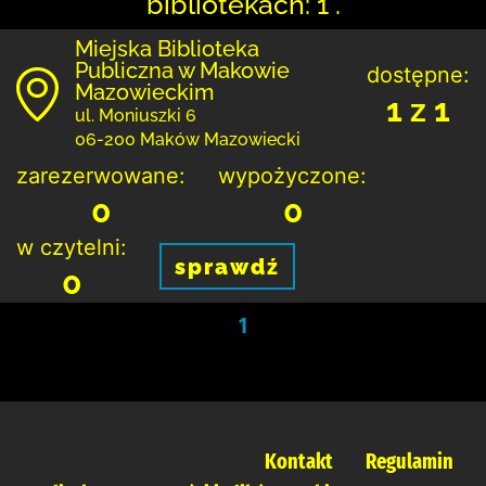
bibliotekach: 1 .
Miejska Biblioteka
Publiczna w Makowie
dostępne:
Mazowieckim
1 z 1
ul. Moniuszki 6
06-200 Maków Mazowiecki
zarezerwowane:
wypożyczone:
0
0
w czytelni:
sprawdź
0
1
Kontakt
Regulamin