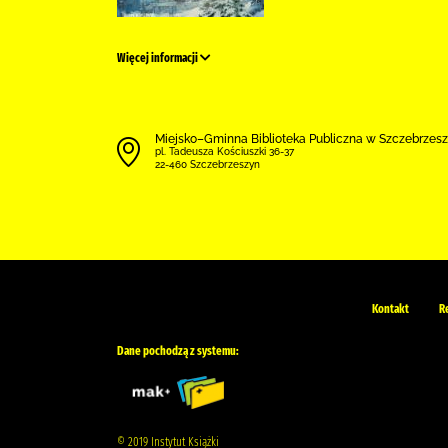
Więcej informacji
Miejsko–Gminna Biblioteka Publiczna w Szczebrzes
pl. Tadeusza Kościuszki 36-37
22-460 Szczebrzeszyn
Kontakt
R
Dane pochodzą z systemu:
© 2019 Instytut Książki