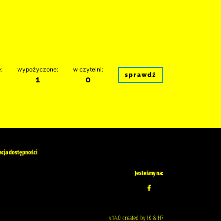
:
wypożyczone:
w czytelni:
sprawdź
1
0
acja dostępności
Jesteśmy na:
v.1.4.0 created by IK & H7