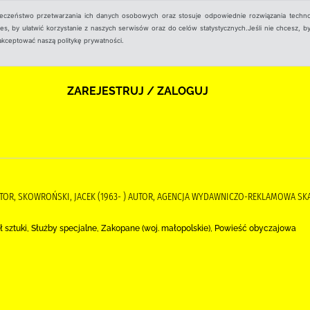
ieczeństwo przetwarzania ich danych osobowych oraz stosuje odpowiednie rozwiązania techno
, by ułatwić korzystanie z naszych serwisów oraz do celów statystycznych.Jeśli nie chcesz, by
aakceptować naszą politykę prywatności.
ZAREJESTRUJ / ZALOGUJ
AUTOR, SKOWROŃSKI, JACEK (1963- ) AUTOR, AGENCJA WYDAWNICZO-REKLAMOWA S
eł sztuki, Służby specjalne, Zakopane (woj. małopolskie), Powieść obyczajowa