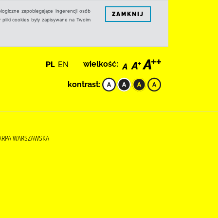
logiczne zapobiegające ingerencji osób
ZAMKNIJ
 pliki cookies były zapisywane na Twoim
PL
EN
wielkość:
kontrast:
KARPA WARSZAWSKA