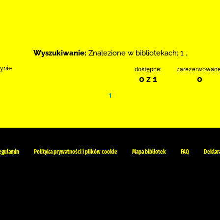
Wyszukiwanie:
Znalezione w bibliotekach: 1 .
zynie
dostępne:
zarezerwowane
0 z 1
0
1
egulamin
Polityka prywatności i plików cookie
Mapa bibliotek
FAQ
Deklar