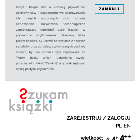
Instytut Książki dba o ochronę prywatności
ZAMKNIJ
użytkowników i bezpieczeństwo przetwarzania
ich danych osobowych oraz stosuje
odpowiednie rozwiązania technologiczne
zapobiegające ingerencji osób trzecich w
prywatność użytkowników. Używamy także
plików cookies, by ułatwić korzystanie z naszych
serwisów oraz do celów statystycznych.Jeśli nie
chcesz, by pliki cookies były zapisywane na
Twoim dysku zmień ustawienia swojej
przeglądarki. Kliknij "Zamknij" aby zaakceptować
naszą politykę prywatności.
ZAREJESTRUJ / ZALOGUJ
PL
EN
wielkość: