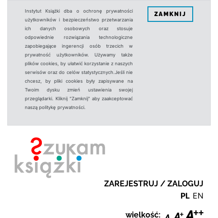
Instytut Książki dba o ochronę prywatności
ZAMKNIJ
użytkowników i bezpieczeństwo przetwarzania
ich danych osobowych oraz stosuje
odpowiednie rozwiązania technologiczne
zapobiegające ingerencji osób trzecich w
prywatność użytkowników. Używamy także
plików cookies, by ułatwić korzystanie z naszych
serwisów oraz do celów statystycznych.Jeśli nie
chcesz, by pliki cookies były zapisywane na
Twoim dysku zmień ustawienia swojej
przeglądarki. Kliknij "Zamknij" aby zaakceptować
naszą politykę prywatności.
ZAREJESTRUJ / ZALOGUJ
PL
EN
wielkość: