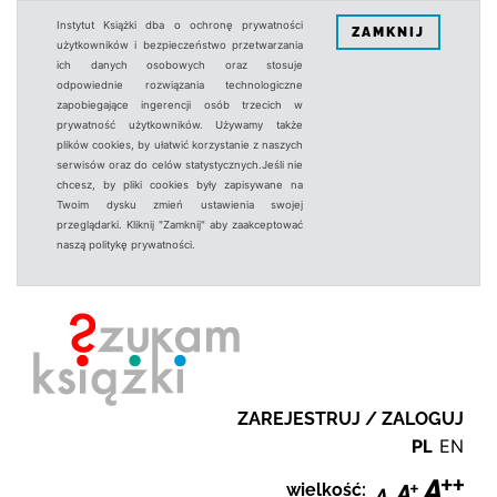
Instytut Książki dba o ochronę prywatności
ZAMKNIJ
użytkowników i bezpieczeństwo przetwarzania
ich danych osobowych oraz stosuje
odpowiednie rozwiązania technologiczne
zapobiegające ingerencji osób trzecich w
prywatność użytkowników. Używamy także
plików cookies, by ułatwić korzystanie z naszych
serwisów oraz do celów statystycznych.Jeśli nie
chcesz, by pliki cookies były zapisywane na
Twoim dysku zmień ustawienia swojej
przeglądarki. Kliknij "Zamknij" aby zaakceptować
naszą politykę prywatności.
ZAREJESTRUJ / ZALOGUJ
PL
EN
wielkość: