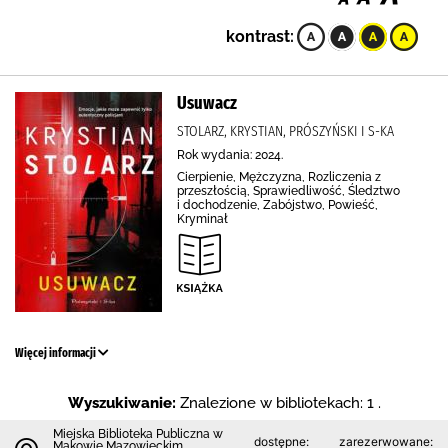
kontrast:
Usuwacz
STOLARZ, KRYSTIAN, PRÓSZYŃSKI I S-KA
Rok wydania: 2024.
Cierpienie, Mężczyzna, Rozliczenia z
przeszłością, Sprawiedliwość, Śledztwo
i dochodzenie, Zabójstwo, Powieść,
Kryminał
Więcej informacji
Wyszukiwanie:
Znalezione w bibliotekach: 1 .
Miejska Biblioteka Publiczna w
dostępne:
zarezerwowane:
Makowie Mazowieckim