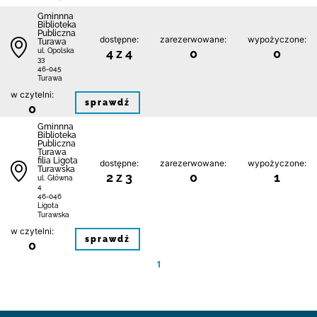
Gminnna
Biblioteka
Publiczna
dostępne:
zarezerwowane:
wypożyczone:
Turawa
4 z 4
0
0
ul. Opolska
33
46-045
Turawa
w czytelni:
sprawdź
0
Gminnna
Biblioteka
Publiczna
Turawa
filia Ligota
dostępne:
zarezerwowane:
wypożyczone:
Turawska
2 z 3
0
1
ul. Główna
4
46-046
Ligota
Turawska
w czytelni:
sprawdź
0
1