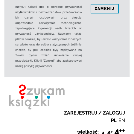
Instytut Książki dba o ochronę prywatności
ZAMKNIJ
użytkowników i bezpieczeństwo przetwarzania
ich danych osobowych oraz stosuje
odpowiednie rozwiązania technologiczne
zapobiegające ingerencji osób trzecich w
prywatność użytkowników. Używamy także
plików cookies, by ułatwić korzystanie z naszych
serwisów oraz do celów statystycznych.Jeśli nie
chcesz, by pliki cookies były zapisywane na
Twoim dysku zmień ustawienia swojej
przeglądarki. Kliknij "Zamknij" aby zaakceptować
naszą politykę prywatności.
ZAREJESTRUJ / ZALOGUJ
PL
EN
wielkość: