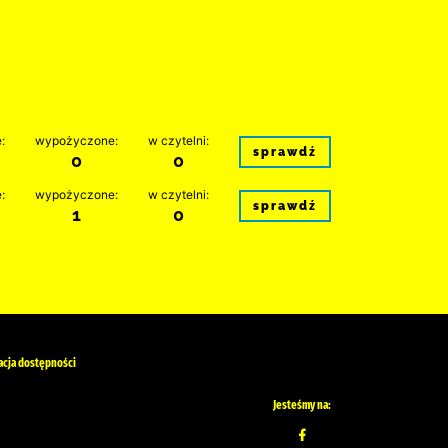
:
wypożyczone:
w czytelni:
sprawdź
0
0
:
wypożyczone:
w czytelni:
sprawdź
1
0
acja dostępności
Jesteśmy na: