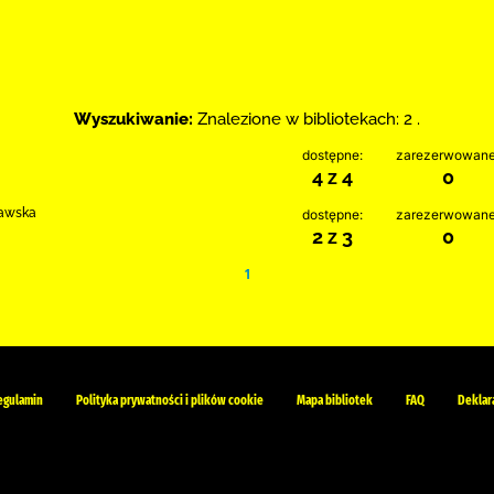
Wyszukiwanie:
Znalezione w bibliotekach: 2 .
dostępne:
zarezerwowane
4 z 4
0
rawska
dostępne:
zarezerwowane
2 z 3
0
1
egulamin
Polityka prywatności i plików cookie
Mapa bibliotek
FAQ
Deklar