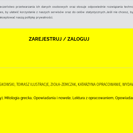
ieczeństwo przetwarzania ich danych osobowych oraz stosuje odpowiednie rozwiązania techno
, by ułatwić korzystanie z naszych serwisów oraz do celów statystycznych.Jeśli nie chcesz, by
aakceptować naszą politykę prywatności.
ZAREJESTRUJ / ZALOGUJ
SKOWSKI, TOMASZ ILUSTRACJE, ZIOŁA-ZEMCZAK, KATARZYNA OPRACOWANIE, WYD
ny), Mitologia grecka, Opowiadania i nowele, Lektura z opracowaniem, Opowiada