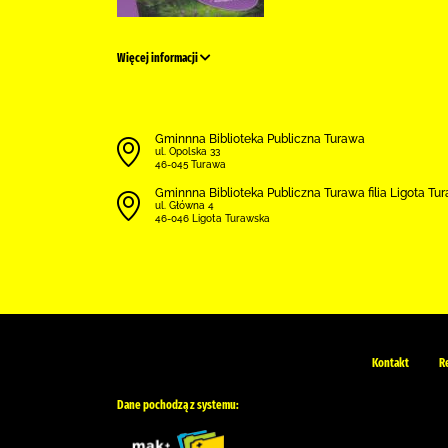
Więcej informacji
Gminnna Biblioteka Publiczna Turawa
ul. Opolska 33
46-045 Turawa
Gminnna Biblioteka Publiczna Turawa filia Ligota Tu
ul. Główna 4
46-046 Ligota Turawska
Kontakt
R
Dane pochodzą z systemu: