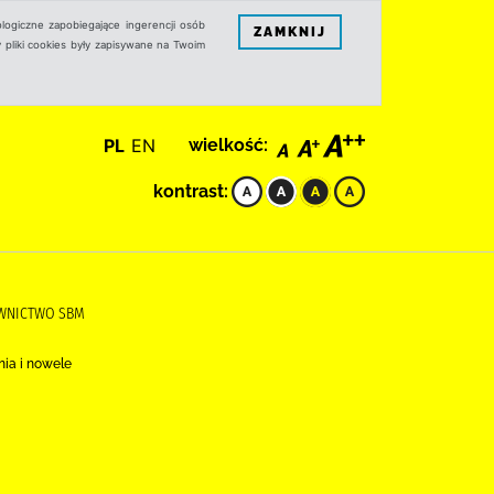
logiczne zapobiegające ingerencji osób
ZAMKNIJ
 pliki cookies były zapisywane na Twoim
PL
EN
wielkość:
kontrast:
AWNICTWO SBM
nia i nowele