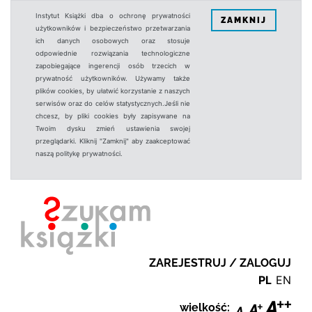
Instytut Książki dba o ochronę prywatności
ZAMKNIJ
użytkowników i bezpieczeństwo przetwarzania
ich danych osobowych oraz stosuje
odpowiednie rozwiązania technologiczne
zapobiegające ingerencji osób trzecich w
prywatność użytkowników. Używamy także
plików cookies, by ułatwić korzystanie z naszych
serwisów oraz do celów statystycznych.Jeśli nie
chcesz, by pliki cookies były zapisywane na
Twoim dysku zmień ustawienia swojej
przeglądarki. Kliknij "Zamknij" aby zaakceptować
naszą politykę prywatności.
ZAREJESTRUJ / ZALOGUJ
PL
EN
wielkość: