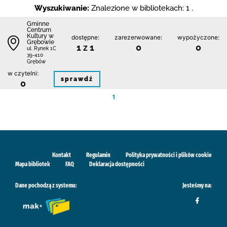
Wyszukiwanie:
Znalezione w bibliotekach: 1 .
Gminne
Centrum
Kultury w
dostępne:
zarezerwowane:
wypożyczone:
Grębowie
1 z 1
0
0
ul. Rynek 1C
39-410
Grębów
w czytelni:
sprawdź
0
1
Kontakt
Regulamin
Polityka prywatności i plików cookie
Mapa bibliotek
FAQ
Deklaracja dostępności
Dane pochodzą z systemu:
Jesteśmy na: