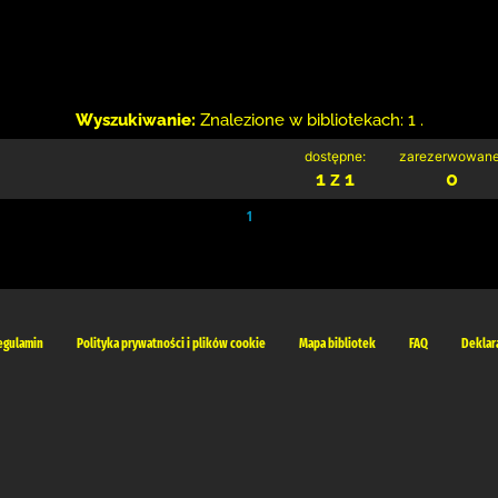
Wyszukiwanie:
Znalezione w bibliotekach: 1 .
dostępne:
zarezerwowane
1 z 1
0
1
egulamin
Polityka prywatności i plików cookie
Mapa bibliotek
FAQ
Deklar