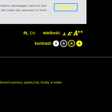
logiczne zapobiegające ingerencji osób
ZAMKNIJ
 pliki cookies były zapisywane na Twoim
PL
EN
wielkość:
kontrast:
 w domach pomocy społecznej, Osoby w wieku