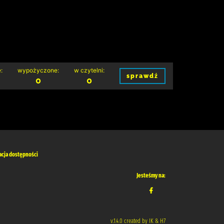
:
wypożyczone:
w czytelni:
sprawdź
0
0
acja dostępności
Jesteśmy na:
v.1.4.0 created by IK & H7