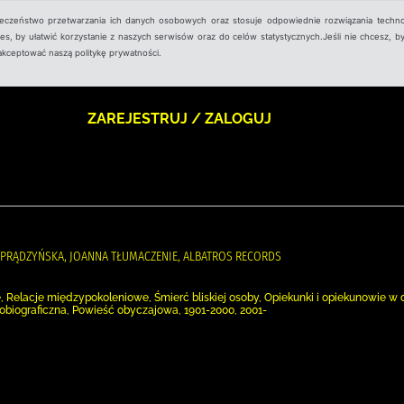
ieczeństwo przetwarzania ich danych osobowych oraz stosuje odpowiednie rozwiązania techno
, by ułatwić korzystanie z naszych serwisów oraz do celów statystycznych.Jeśli nie chcesz, by
aakceptować naszą politykę prywatności.
ZAREJESTRUJ / ZALOGUJ
Z-PRĄDZYŃSKA, JOANNA TŁUMACZENIE, ALBATROS RECORDS
e, Relacje międzypokoleniowe, Śmierć bliskiej osoby, Opiekunki i opiekunowie
obiograficzna, Powieść obyczajowa, 1901-2000, 2001-