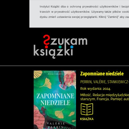
Instytut Książki dba o ochronę prywatności użytkowników i bezp
trzecich w prywatność użytkowników. Używamy także plików cookies
dysku zmień ustawienia swojej przeglądarki. Kliknij "Zamknij" aby z
Zapomniane niedziele
PERRIN, VALÉRIE, STANKIEWIC
Rok wydania: 2024.
Miłość, Relacje międzyludzki
starszym, Francja, Pamięć aut