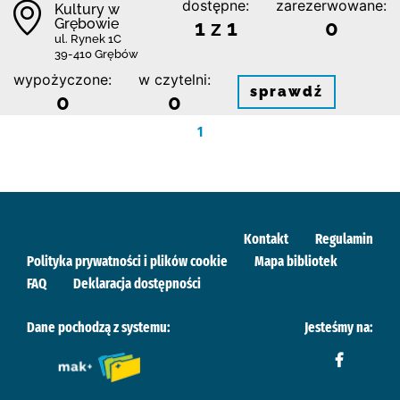
dostępne:
zarezerwowane:
Kultury w
Grębowie
1 z 1
0
ul. Rynek 1C
39-410 Grębów
wypożyczone:
w czytelni:
sprawdź
0
0
1
Kontakt
Regulamin
Polityka prywatności i plików cookie
Mapa bibliotek
FAQ
Deklaracja dostępności
Dane pochodzą z systemu:
Jesteśmy na: