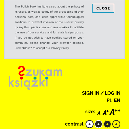
The Polish Book Institute cares about the privacy of
CLOSE
its users, as well as safety of the processing of their
personal data, and uses appropriate technological
solutions to prevent invasion of the users? privacy
by any third parties. We also use cookies to facilitate
the use of our services and for statistical purposes.
If you do not wish to have cookies stored on your
computer, please change your browser settings.
Click ?Close? to accept our Privacy Policy.
SIGN IN / LOG IN
PL
EN
size:
contrast: