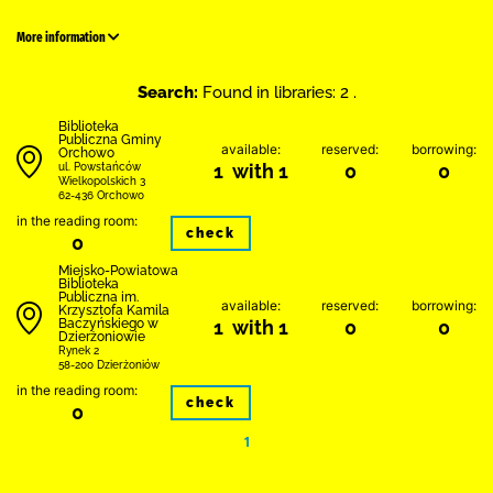
More information
Search:
Found in libraries: 2 .
Biblioteka
Publiczna Gminy
available:
reserved:
borrowing:
Orchowo
1 with 1
0
0
ul. Powstańców
Wielkopolskich 3
62-436 Orchowo
in the reading room:
check
0
Miejsko-Powiatowa
Biblioteka
Publiczna im.
available:
reserved:
borrowing:
Krzysztofa Kamila
Baczyńskiego w
1 with 1
0
0
Dzierżoniowie
Rynek 2
58-200 Dzierżoniów
in the reading room:
check
0
1