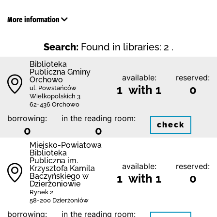
More information
Search:
Found in libraries: 2 .
Biblioteka
Publiczna Gminy
available:
reserved:
Orchowo
1 with 1
0
ul. Powstańców
Wielkopolskich 3
62-436 Orchowo
borrowing:
in the reading room:
check
0
0
Miejsko-Powiatowa
Biblioteka
Publiczna im.
available:
reserved:
Krzysztofa Kamila
Baczyńskiego w
1 with 1
0
Dzierżoniowie
Rynek 2
58-200 Dzierżoniów
borrowing:
in the reading room: