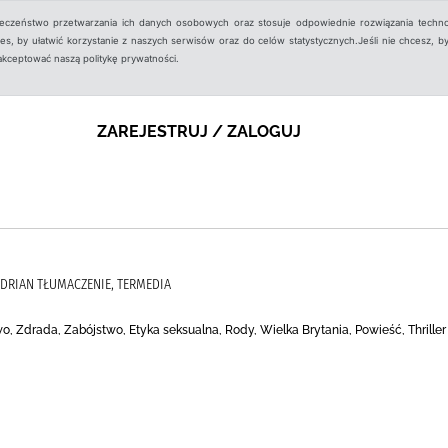
ieczeństwo przetwarzania ich danych osobowych oraz stosuje odpowiednie rozwiązania techno
, by ułatwić korzystanie z naszych serwisów oraz do celów statystycznych.Jeśli nie chcesz, by
aakceptować naszą politykę prywatności.
ZAREJESTRUJ / ZALOGUJ
 ADRIAN TŁUMACZENIE, TERMEDIA
o, Zdrada, Zabójstwo, Etyka seksualna, Rody, Wielka Brytania, Powieść, Thriller