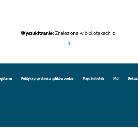
Wyszukiwanie:
Znalezione w bibliotekach: 0 .
1
egulamin
Polityka prywatności i plików cookie
Mapa bibliotek
FAQ
Deklar