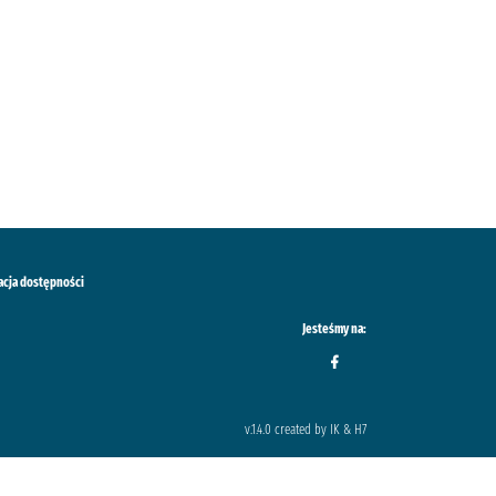
acja dostępności
Jesteśmy na:
v.1.4.0 created by IK & H7