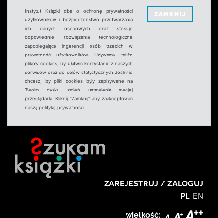
Instytut Książki dba o ochronę prywatności
ZAMKNIJ
użytkowników i bezpieczeństwo przetwarzania
ich danych osobowych oraz stosuje
odpowiednie rozwiązania technologiczne
zapobiegające ingerencji osób trzecich w
prywatność użytkowników. Używamy także
plików cookies, by ułatwić korzystanie z naszych
serwisów oraz do celów statystycznych.Jeśli nie
chcesz, by pliki cookies były zapisywane na
Twoim dysku zmień ustawienia swojej
przeglądarki. Kliknij "Zamknij" aby zaakceptować
naszą politykę prywatności.
ZAREJESTRUJ / ZALOGUJ
PL
EN
wielkość: