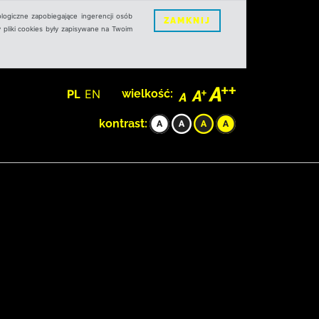
logiczne zapobiegające ingerencji osób
ZAMKNIJ
 pliki cookies były zapisywane na Twoim
PL
EN
wielkość:
kontrast: