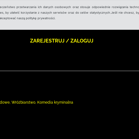
ieczeństwo przetwarzania ich danych osobowych oraz stosuje odpowiednie rozwiązania techno
, by ułatwić korzystanie z naszych serwisów oraz do celów statystycznych.Jeśli nie chcesz, by
aakceptować naszą politykę prywatności.
ZAREJESTRUJ / ZALOGUJ
ardowe, Wróżbiarstwo, Komedia kryminalna