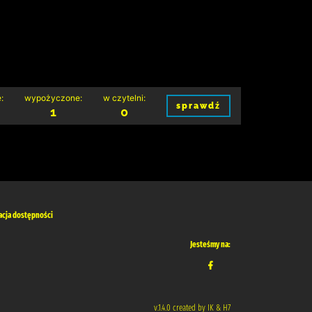
:
wypożyczone:
w czytelni:
sprawdź
1
0
acja dostępności
Jesteśmy na:
v.1.4.0 created by IK & H7