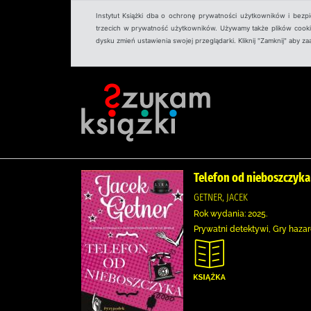
Instytut Książki dba o ochronę prywatności użytkowników i bezp
trzecich w prywatność użytkowników. Używamy także plików cookies
dysku zmień ustawienia swojej przeglądarki. Kliknij "Zamknij" aby z
Telefon od nieboszczyka
GETNER, JACEK
Rok wydania: 2025.
Prywatni detektywi, Gry haz