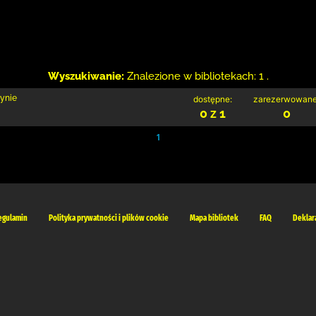
Wyszukiwanie:
Znalezione w bibliotekach: 1 .
zynie
dostępne:
zarezerwowane
0 z 1
0
1
egulamin
Polityka prywatności i plików cookie
Mapa bibliotek
FAQ
Deklar