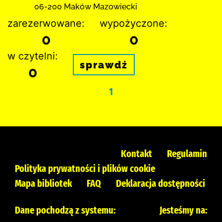
06-200 Maków Mazowiecki
zarezerwowane:
wypożyczone:
0
0
w czytelni:
sprawdź
0
1
Kontakt
Regulamin
Polityka prywatności i plików cookie
Mapa bibliotek
FAQ
Deklaracja dostępności
Dane pochodzą z systemu:
Jesteśmy na: