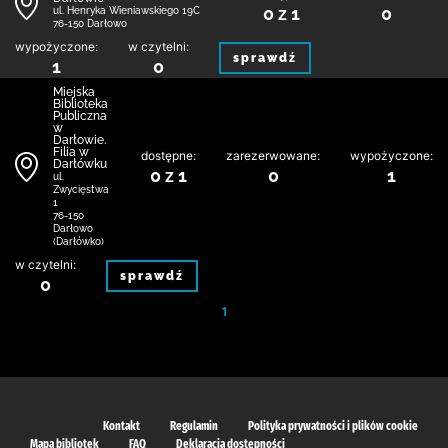
0 z 1
0
ul. Henryka Wieniawskiego 19C
76-150 Darłowo
wypożyczone:
w czytelni:
sprawdź
1
0
Miejska
Biblioteka
Publiczna
w
Darłowie.
Filia w
dostępne:
zarezerwowane:
wypożyczone:
Darłówku
0 z 1
0
1
ul.
Zwycięstwa
1
76-150
Darłowo
(Darłówko)
w czytelni:
sprawdź
0
1
Kontakt
Regulamin
Polityka prywatności i plików cookie
Mapa bibliotek
FAQ
Deklaracja dostępności