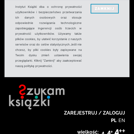
Instytut Książki dba o ochronę prywatności
ZAMKNIJ
użytkowników i bezpieczeństwo przetwarzania
ich danych osobowych oraz stosuje
odpowiednie rozwiązania technologiczne
zapobiegające ingerencji osób trzecich w
prywatność użytkowników. Używamy także
plików cookies, by ułatwić korzystanie z naszych
serwisów oraz do celów statystycznych.Jeśli nie
chcesz, by pliki cookies były zapisywane na
Twoim dysku zmień ustawienia swojej
przeglądarki. Kliknij "Zamknij" aby zaakceptować
naszą politykę prywatności.
ZAREJESTRUJ / ZALOGUJ
PL
EN
wielkość: