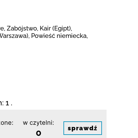
, Zabójstwo, Kair (Egipt),
 (Warszawa), Powieść niemiecka,
 1 .
one:
w czytelni:
sprawdź
0