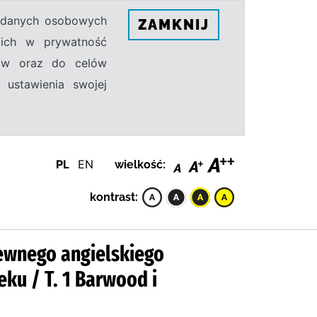
h danych osobowych
ZAMKNIJ
ecich w prywatność
sów oraz do celów
 ustawienia swojej
PL
EN
wielkość:
kontrast:
pewnego angielskiego
eku / T. 1 Barwood i