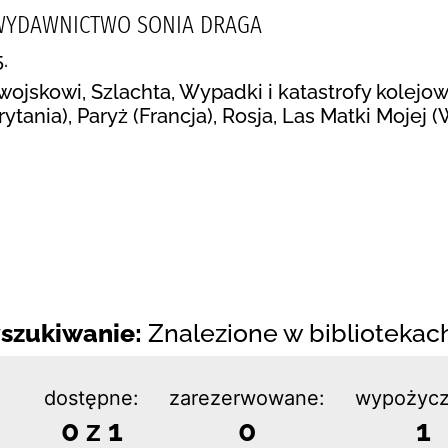
 WYDAWNICTWO SONIA DRAGA
.
 wojskowi, Szlachta, Wypadki i katastrofy kolejowe
ytania), Paryż (Francja), Rosja, Las Matki Mojej
szukiwanie:
Znalezione w bibliotekach:
dostępne:
zarezerwowane:
wypożycz
0 z 1
0
1