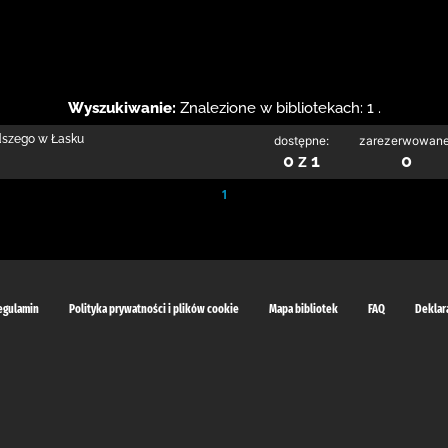
Wyszukiwanie:
Znalezione w bibliotekach: 1 .
odszego w Łasku
dostępne:
zarezerwowane
0 z 1
0
1
egulamin
Polityka prywatności i plików cookie
Mapa bibliotek
FAQ
Deklar