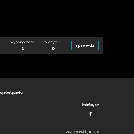
:
wypożyczone:
w czytelni:
sprawdź
1
0
acja dostępności
Jesteśmy na:
v.1.4.0 created by IK & H7