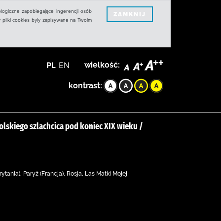
logiczne zapobiegające ingerencji osób
ZAMKNIJ
 pliki cookies były zapisywane na Twoim
PL
EN
wielkość:
kontrast:
olskiego szlachcica pod koniec XIX wieku /
ytania), Paryż (Francja), Rosja, Las Matki Mojej