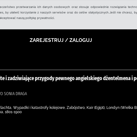
ieczeństwo przetwarzania ich danych osobowych oraz stosuje odpowiednie rozwiązania techno
, by ułatwić korzystanie z naszych serwisów oraz do celów statystycznych.Jeśli nie chcesz, by
aakceptować naszą politykę prywatności.
ZAREJESTRUJ / ZALOGUJ
te i zadziwiające przygody pewnego angielskiego dżentelmena i p
WO SONIA DRAGA
zlachta, Wypadki i katastrofy kolejowe, Zabójstwo, Kair (Egipt), Londyn (Wielka Br
a, 1801-1900