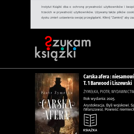
Instytut Książki dba o ochronę prywatności użytkowników i bezp
trzecich w prywatność użytkowników. Używamy także plików cookies
dysku zmień ustawienia swojej przeglądarki. Kliknij "Zamknij" aby z
Carska afera : niesamowi
T. 1 Barwood i Liszewski
ŻYMEŁKA, PIOTR, WYDAWNICT
Rok wydania: 2025.
Arystokracja, Byli wojskowi, S
(Warszawa), Powieść niemieck