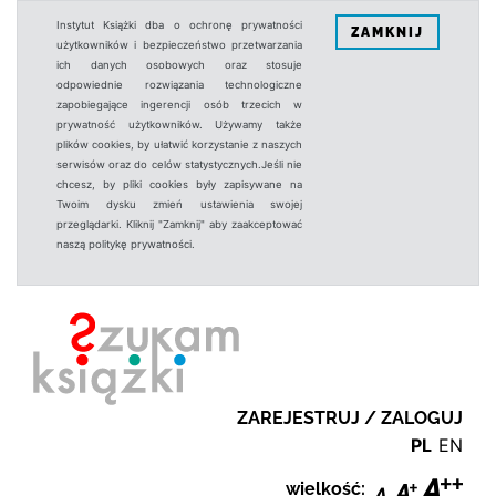
Instytut Książki dba o ochronę prywatności
ZAMKNIJ
użytkowników i bezpieczeństwo przetwarzania
ich danych osobowych oraz stosuje
odpowiednie rozwiązania technologiczne
zapobiegające ingerencji osób trzecich w
prywatność użytkowników. Używamy także
plików cookies, by ułatwić korzystanie z naszych
serwisów oraz do celów statystycznych.Jeśli nie
chcesz, by pliki cookies były zapisywane na
Twoim dysku zmień ustawienia swojej
przeglądarki. Kliknij "Zamknij" aby zaakceptować
naszą politykę prywatności.
ZAREJESTRUJ / ZALOGUJ
PL
EN
wielkość: