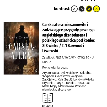
kontrast:
Carska afera : niesamowite i
zadziwiające przygody pewnego
angielskiego dżentelmena i
polskiego szlachcica pod koniec
XIX wieku / T. 1 Barwood i
Liszewski
ŻYMEŁKA, PIOTR, WYDAWNICTWO SONIA
DRAGA
Rok wydania: 2025.
Arystokracja, Byli wojskowi, Szlachta,
Wypadki i katastrofy kolejowe,
Zabójstwo, Kair (Egipt), Londyn (Wielka
Brytania), Paryż (Francja), Rosja, Las
Matki Mojej (Warszawa), Powieść
niemiecka, 1801-1900