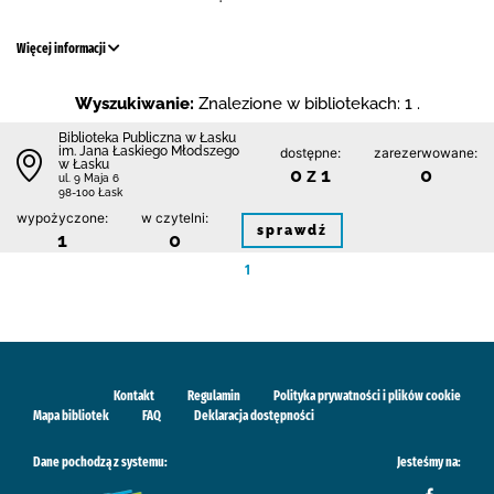
Więcej informacji
Wyszukiwanie:
Znalezione w bibliotekach: 1 .
Biblioteka Publiczna w Łasku
im. Jana Łaskiego Młodszego
dostępne:
zarezerwowane:
w Łasku
0 z 1
0
ul. 9 Maja 6
98-100 Łask
wypożyczone:
w czytelni:
sprawdź
1
0
1
Kontakt
Regulamin
Polityka prywatności i plików cookie
Mapa bibliotek
FAQ
Deklaracja dostępności
Dane pochodzą z systemu:
Jesteśmy na: